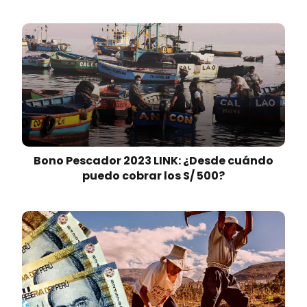
Bono Pescador 2023 LINK: ¿Desde cuándo
puedo cobrar los S/ 500?