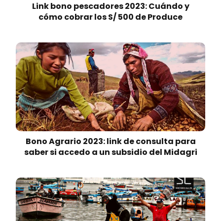
Link bono pescadores 2023: Cuándo y
cómo cobrar los S/ 500 de Produce
Bono Agrario 2023: link de consulta para
saber si accedo a un subsidio del Midagri