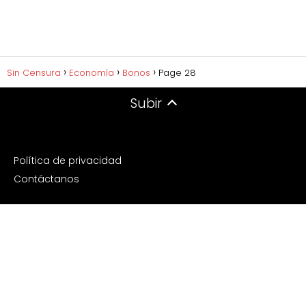
Sin Censura
Economía
Bonos
Page 28
Subir
Política de privacidad
Contáctanos