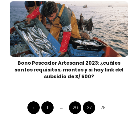
Bono Pescador Artesanal 2023: ¿cuáles
son los requisitos, montos y si hay link del
subsidio de S/ 500?
«
1
…
26
27
28