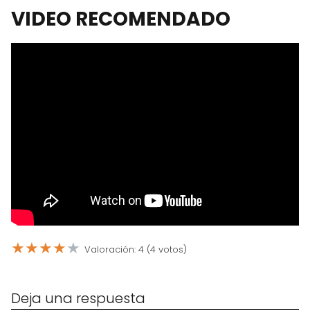
VIDEO RECOMENDADO
★
★
★
★
★
Valoración: 4 (4 votos)
Deja una respuesta