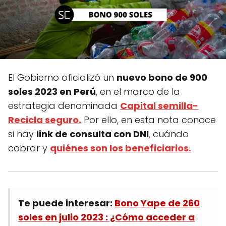
El Gobierno oficializó un
nuevo bono de 900
soles 2023 en Perú
, en el marco de la
estrategia denominada
Capital semilla-
Recicla seguro.
Por ello, en esta nota conoce
si hay
link de consulta con DNI
, cuándo
cobrar y
quiénes son los beneficiarios.
Te puede interesar:
Bono Yape de 260
soles en julio 2023 : ¿Cómo acceder a