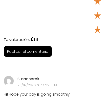
★
★
★
Tu valoración:
Útil
Susannerek
28/07/2026 a las 2:28 PM
Hi! Hope your day is going smoothly.