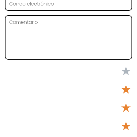
★
★
★
★