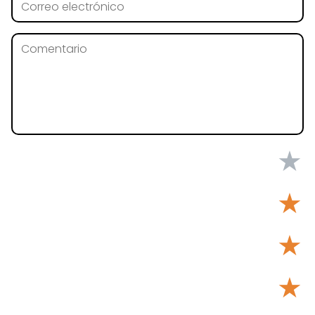
★
★
★
★