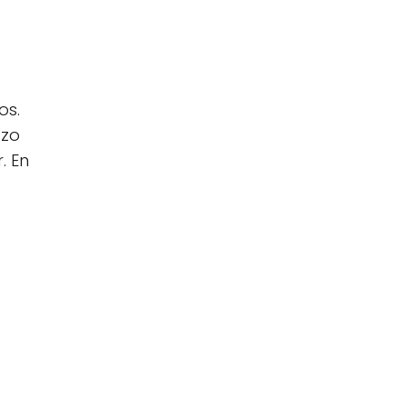
os.
azo
. En