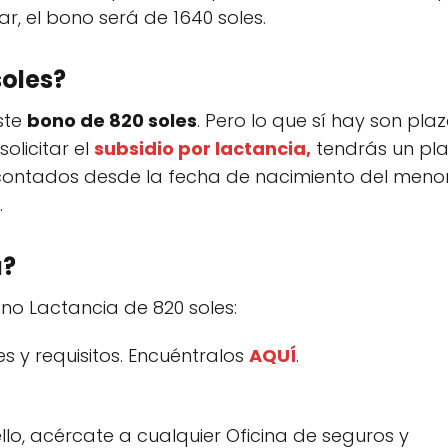
r, el bono será de 1640 soles.
soles?
ste
bono de 820 soles
. Pero lo que sí hay son plaz
olicitar el
subsidio por lactancia,
tendrás un pl
contados desde la fecha de nacimiento del menor
.
a?
ono Lactancia de 820 soles:
s y requisitos. Encuéntralos
AQUÍ
.
ello, acércate a cualquier Oficina de seguros y